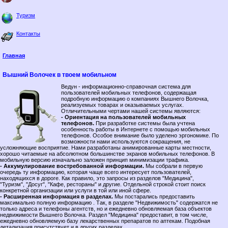
Туризм
Контакты
Главная
Вышний Волочек в твоем мобильном
Ведун - информационно-справочная система для
пользователей мобильных телефонов, содержащая
подробную информацию о компаниях Вышнего Волочка,
реализуемых товарах и оказываемых услугах.
Отличительными чертами нашей системы являются:
- Ориентация на пользователей мобильных
телефонов.
При разработке системы была учтена
особенность работы в Интернете с помощью мобильных
телефонов. Особое внимание было уделено эргономике. По
возможности нами используются сокращения, не
усложняющие восприятие. Нами разработаны анимированные карты местности,
хорошо читаемые на абсолютном большинстве экранов мобильных телефонов. В
мобильную версию изначально заложен принцип минимизации трафика.
- Аккумулирование востребованной информации.
Мы собрали в первую
очередь ту информацию, которая чаще всего интересует пользователей,
находящихся в дороге. Как правило, это запросы из разделов "Медицина",
"Туризм", "Досуг", "Кафе, рестораны" и другие. Отдельной строкой стоит поиск
конкретной организации или услуги в той или иной сфере.
- Расширенная информация в разделах.
Мы постарались предоставить
максимально полную информацию . Так, в разделе "Недвижимость" содержатся не
только адреса и телефоны агентств, но и ежедневно обновляемая база объектов
недвижимости Вышнего Волочка. Раздел "Медицина" предоставит, в том числе,
ежедневно обновляемую базу лекарственных препаратов по аптекам. Подобная
детализация присутствует и в других разделах.