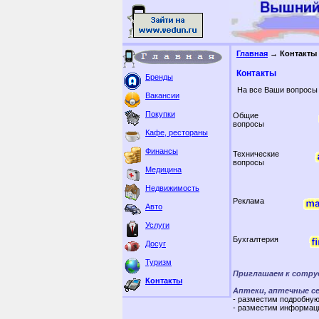
Главная
→ Контакты
Контакты
Бренды
На все Ваши вопросы 
Вакансии
Покупки
Общие
вопросы
Кафе, рестораны
Финансы
Технические
вопросы
Медицина
Недвижимость
Реклама
Авто
Услуги
Бухгалтерия
Досуг
Туризм
Приглашаем к сотру
Контакты
Аптеки, аптечные с
- разместим подробну
- разместим информаци