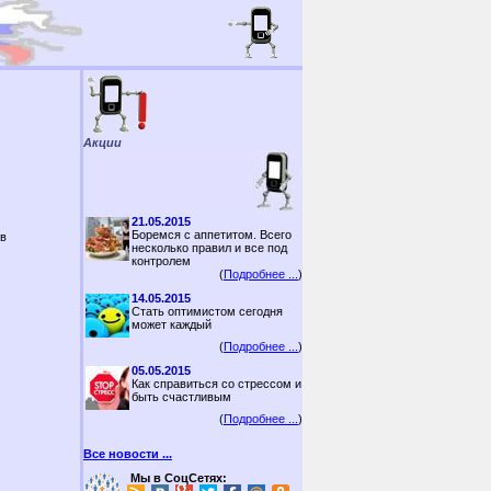
Акции
21.05.2015
Боремся с аппетитом. Всего
 в
несколько правил и все под
контролем
(
Подробнее ...
)
14.05.2015
Стать оптимистом сегодня
может каждый
(
Подробнее ...
)
05.05.2015
Как справиться со стрессом и
быть счастливым
(
Подробнее ...
)
Все новости ...
Мы в СоцСетях: