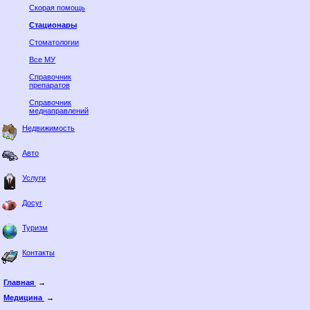
Скорая помощь
Стационары
Стоматологии
Все МУ
Справочник
препаратов
Справочник
меднаправлений
Недвижимость
Авто
Услуги
Досуг
Туризм
Контакты
Главная
→
Медицина
→