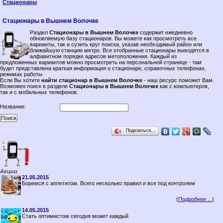
Стационары
Стационары в Вышнем Волочке
Раздел
Стационары в Вышнем Волочке
содержит ежедневно
обновляемую базу стационаров. Вы можете как просмотреть все
варианты, так и сузить круг поиска, указав необходимый район или
ближайшую станцию метро. Все отобранные стационары выводятся в
алфавитном порядке адресов метоположения. Каждый из
предложенных вариантов можно просмотреть на персональной странице - там
будет представлена краткая информация о стационаре, справочных телефонах,
режимах работы.
Если Вы хотите
найти стационар в Вышнем Волочке
- наш ресурс поможет Вам.
Возможен поиск в разделе
Стационары в Вышнем Волочке
как с компьютеров,
так и с мобильных телефонов.
Название:
Поделиться…
Акции
21.05.2015
Боремся с аппетитом. Всего несколько правил и все под контролем
(
Подробнее ...
)
14.05.2015
Стать оптимистом сегодня может каждый